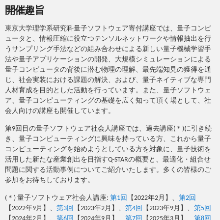
開催趣旨
東京大学理学系研究科量子ソフトウェア寄付講座では、量子コンピ
ュータと、情報圧縮に役立つテンソルネットワークや情報抽出を行
うサンプリング手法などの組み合わせによる新しい量子機械学習手
法や量子アプリケーションの開発、大規模シミュレーションによる
量子コンピュータの背後に潜む物理の理解、最先端知見の獲得を通
じ、社会実装における課題の解決、および、量子ネイティブな専門
人材育成を目的とした活動を行っています。また、量子ソフトウェ
ア、量子コンピューティングの基礎を広く知って頂く場として、社
会人向けの講座も開催しています。
第9回目の量子ソフトウェア社会人講座では、過去講座(＊)に引き続
き、量子コンピューティングに興味を持っている方、これから量子
コンピューティングを始めようとしている方を対象に、量子技術を
活用した新たな産業創出を目指すQ-STARの概要と、最適化・組合せ
問題に関する活動事例についてご紹介いたします。多くの皆様のご
参加をお待ちしております。
(＊) 量子ソフトウェア社会人講座:
第1回
【2022年2月】、
第2回
【2022年9月】、
第3回
【2023年2月】、
第4回
【2023年9月】、
第5回
【2024年2月】、
第6回
【2024年9月】、
第7回
【2025年3月】、
第8回